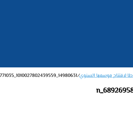
اطا لافتتاح موسمها السنوي
/
14980631_1010027802439559_6892695878391771035_n