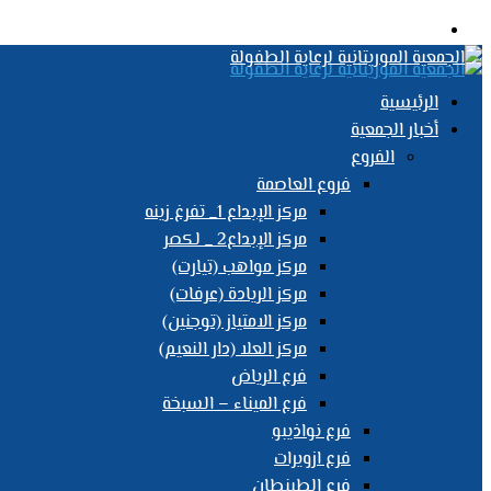
القائمة
الرئيسية
أخبار الجمعية
الفروع
فروع العاصمة
مركز الإبداع 1_ تفرغ زينه
مركز الإبداع2 _ لكصر
مركز مواهب (تيارت)
مركز الريادة (عرفات)
مركز الامتياز (توجنين)
مركز العلا (دار النعيم)
فرع الرياض
فرع الميناء – السبخة
فرع نواذيبو
فرع ازويرات
فرع الطينطان