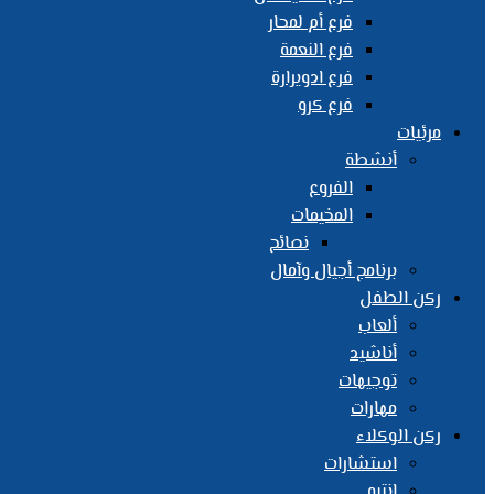
فرع أم لمحار
فرع النعمة
فرع ادويرارة
فرع كرو
مرئيات
أنشطة
الفروع
المخيمات
نصائح
برنامج أجيال وآمال
ركن الطفل
ألعاب
أناشيد
توجيهات
مهارات
ركن الوكلاء
استشارات
انتبه