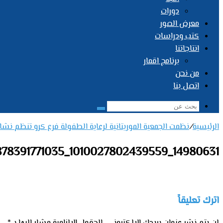
دورات
معرض الصور
كتب ودراسات
انتاجاتنا
برنامج اقمار
من نحن
اتصل بنا
بحث
عن
الرئيسية
/
نظمت الجمعية الموريتانية لرعاية الطفولة فرع كرو تنظم نش
14980631_1010027802439559_6892695878391771035_n
اترك تعليقاً