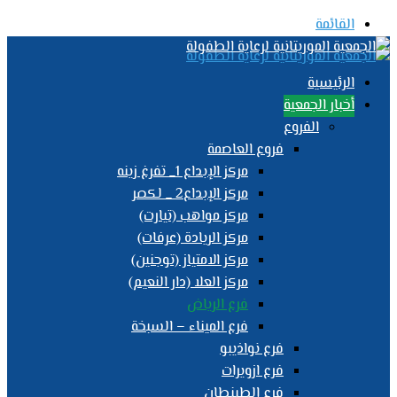
القائمة
الرئيسية
أخبار الجمعية
الفروع
فروع العاصمة
مركز الإبداع 1_ تفرغ زينه
مركز الإبداع2 _ لكصر
مركز مواهب (تيارت)
مركز الريادة (عرفات)
مركز الامتياز (توجنين)
مركز العلا (دار النعيم)
فرع الرياض
فرع الميناء – السبخة
فرع نواذيبو
فرع ازويرات
فرع الطينطان