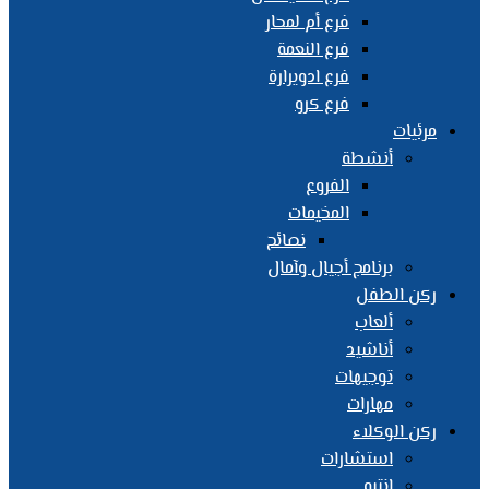
فرع أم لمحار
فرع النعمة
فرع ادويرارة
فرع كرو
مرئيات
أنشطة
الفروع
المخيمات
نصائح
برنامج أجيال وآمال
ركن الطفل
ألعاب
أناشيد
توجيهات
مهارات
ركن الوكلاء
استشارات
انتبه