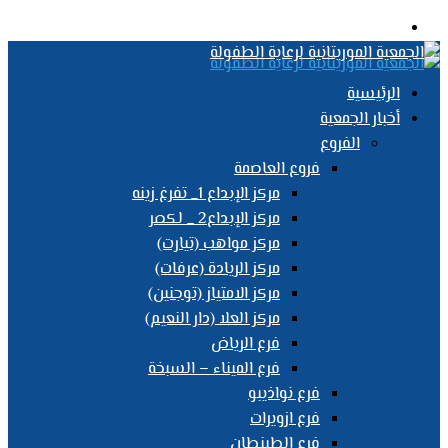
القائمة
الرئيسية
أخبار الجمعية
الفروع
فروع العاصمة
مركز الإبداع 1_ تفرغ زينه
مركز الإبداع2 _ لكصر
مركز مواهب (تيارت)
مركز الريادة (عرفات)
مركز الامتياز (توجنين)
مركز العلا (دار النعيم)
فرع الرياض
فرع الميناء – السبخة
فرع نواذيبو
فرع ازويرات
فرع الطينطان