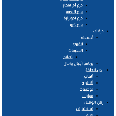
فرع أم لمحار
فرع النعمة
فرع ادويرارة
فرع كرو
مرئيات
أنشطة
الفروع
المخيمات
نصائح
برنامج أجيال وآمال
ركن الطفل
ألعاب
أناشيد
توجيهات
مهارات
ركن الوكلاء
استشارات
انتبه