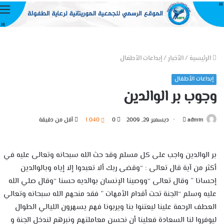
ا
الرئيسية
/
الأخبار
/
إبداعات الأطفال
إبداعات الأطفال
وجوب بر الوالدين
أرسل
admin
ديسمبر 29, 2009
0
1٬040
أقل من دقيقة
بريدا
إلكترونيا
بر الوالدين واجب على كل مسلم وقد حث الله سبحانه وتعالى عليه في
أكثر من آية قال تعالى : “وقضى ربك ألا تعبدوا إلا إياه وبالوالدين
إحسانا ” وقال تعالى “ووصينا الإنسان بوالديه حسنا “وقال صلي الله
عليه وسلم “الجنة تحت أقدام الأمهات ” فقد منحهم الله سبحانه وتعالي
العطف الرحمة علينا ليعتنوا بنا ويربونا فهم يسهرون الليالي الطوال
ليوفروا لنا السعادة فعلينا أن نحسن معاملتهم ونبرهم لندخل الجنة و