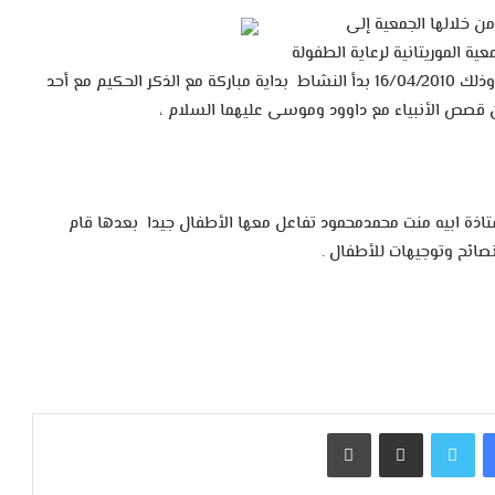
 خلالها الجمعية إلى
 الموريتانية لرعاية الطفولة
نشاطهاالأسبوعي هذه المرة للفئة العمرية من 9 – 13 سنة ،وذلك 16/04/2010 بدأ النشاط بداية مباركة مع الذكر الحكيم مع أحد
قصص الأنبياء مع داوود وموسى عليهما السلام ،
ستاذة ابيه منت محمدمحمود تفاعل معها الأطفال جيدا بعدها قام
صائح وتوجيهات للأطفال .
فيسبوك
تويتر
مشاركة عبر البريد
طباعة