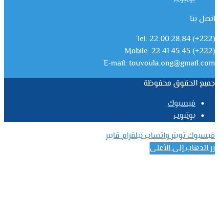
اتصل بنا
Tel: 22.00.28.84 (+222)
Mobile: 22.41.45.45 (+222)
E-mail: touvoula.ong@gmail.com
جميع الحقوق محفوظة
فيسبوك
يوتيوب
فيسبوك
تويتر
واتساب
تيلقرام
ڤايبر
زر الذهاب إلى الأعلى