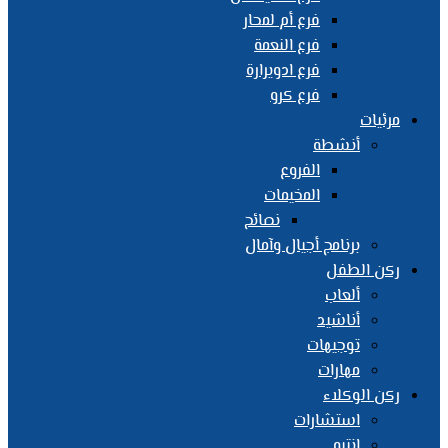
فرع أم لمحار
فرع النعمة
فرع ادويرارة
فرع كرو
مرئيات
أنشطة
الفروع
المخيمات
نصائح
برنامج أجيال وآمال
ركن الطفل
ألعاب
أناشيد
توجيهات
مهارات
ركن الوكلاء
استشارات
انتبه