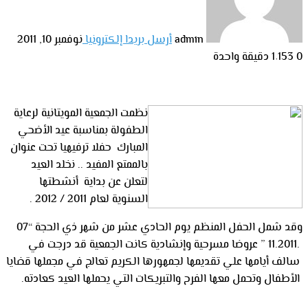
admin
أرسل بريدا إلكترونيا
نوفمبر 10, 2011
0
1٬153
دقيقة واحدة
نظمت الجمعية المويتانية لرعاية
الطفولة بمناسبة عيد الأضحي
المبارك حفلا ترفيهيا تحت عنوان
بالممتع المفيد .. نخلد العيد
لتعلن عن بداية أنشطتها
السنوية لعام 2011 / 2012 .
وقد شمل الحفل المنظم يوم الحادي عشر من شهر ذي الحجة “07
.11.2011 ” عروضا مسرحية وإنشادية كانت الجمعية قد درجت في
سالف أيامها علي تقديمها لجمهورها الكريم تعالج في مجملها قضايا
الأطفال وتحمل معها الفرح والتبريكات التي يحملها العيد كعادته.