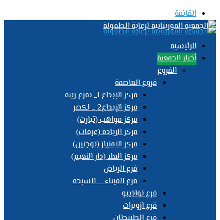
القائمة
الرئيسية
أخبار الجمعية
الفروع
فروع العاصمة
مركز الإبداع 1_ تفرغ زينه
مركز الإبداع2 _ لكصر
مركز مواهب (تيارت)
مركز الريادة (عرفات)
مركز الامتياز (توجنين)
مركز العلا (دار النعيم)
فرع الرياض
فرع الميناء – السبخة
فرع نواذيبو
فرع ازويرات
فرع الطينطان