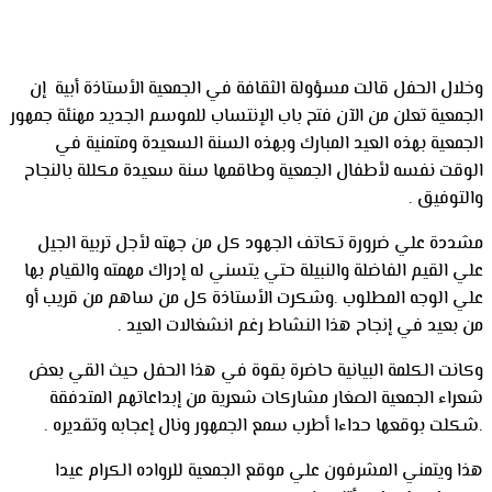
وخلال الحفل قالت مسؤولة الثقافة في الجمعية الأستاذة أبية إن
الجمعية تعلن من الآن فتح باب الإنتساب للموسم الجديد مهنئة جمهور
الجمعية بهذه العيد المبارك وبهذه السنة السعيدة ومتمنية في
الوقت نفسه لأطفال الجمعية وطاقمها سنة سعيدة مكللة بالنجاح
والتوفيق .
مشددة علي ضرورة تكاتف الجهود كل من جهته لأجل تربية الجيل
علي القيم الفاضلة والنبيلة حتي يتسني له إدراك مهمته والقيام بها
علي الوجه المطلوب .وشكرت الأستاذة كل من ساهم من قريب أو
من بعيد في إنجاح هذا النشاط رغم انشغالات العيد .
وكانت الكلمة البيانية حاضرة بقوة في هذا الحفل حيث القي بعض
شعراء الجمعية الصغار مشاركات شعرية من إبداعاتهم المتدفقة
.شكلت بوقعها حداءا أطرب سمع الجمهور ونال إعجابه وتقديره .
هذا ويتمني المشرفون علي موقع الجمعية للرواده الكرام عيدا