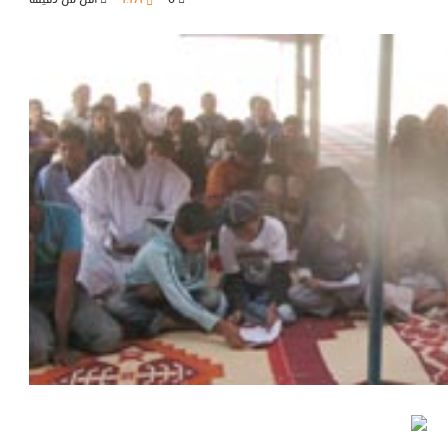
0
1٬171
أقل من دقيقة