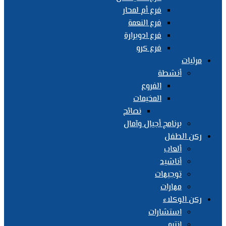
فرع أم لمحار
فرع النعمة
فرع ادويرارة
فرع كرو
مرئيات
أنشطة
الفروع
المخيمات
نصائح
برنامج أجيال وآمال
ركن الطفل
ألعاب
أناشيد
توجيهات
مهارات
ركن الوكلاء
استشارات
انتبه