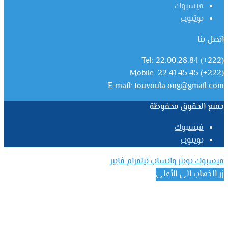
فيسبوك
يوتيوب
اتصل بنا
Tel: 22.00.28.84 (+222)
Mobile: 22.41.45.45 (+222)
E-mail: touvoula.ong@gmail.com
جميع الحقوق محفوظة
فيسبوك
يوتيوب
فيسبوك
تويتر
واتساب
تيلقرام
ڤايبر
زر الذهاب إلى الأعلى