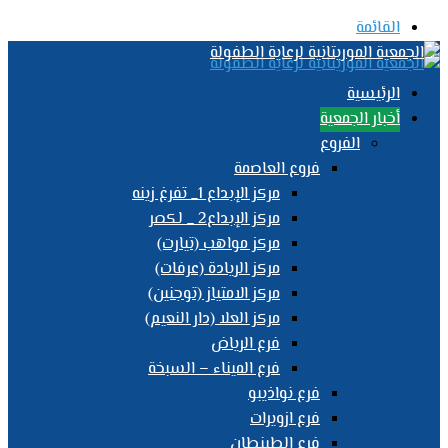
القائمة
الرئيسية
أخبار الجمعية
الفروع
فروع العاصمة
مركز الإبداع 1_ تفرغ زينه
مركز الإبداع2 _ لكصر
مركز مواهب (تيارت)
مركز الريادة (عرفات)
مركز الامتياز (توجنين)
مركز العلا (دار النعيم)
فرع الرياض
فرع الميناء – السبخة
فرع نواذيبو
فرع ازويرات
فرع الطينطان