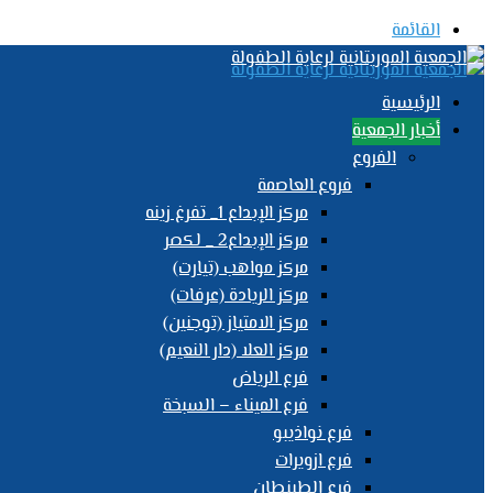
القائمة
الرئيسية
أخبار الجمعية
الفروع
فروع العاصمة
مركز الإبداع 1_ تفرغ زينه
مركز الإبداع2 _ لكصر
مركز مواهب (تيارت)
مركز الريادة (عرفات)
مركز الامتياز (توجنين)
مركز العلا (دار النعيم)
فرع الرياض
فرع الميناء – السبخة
فرع نواذيبو
فرع ازويرات
فرع الطينطان