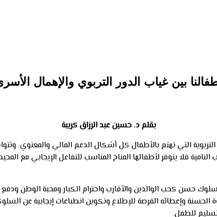
فالنا بين غياب الدور التربوي والإهمال الأسر
بقلم د. حسين عبد الرزاق كريبة
تربوية التي تهتم بالأطفال كل أشكال الدعم المالي والمعنوي. وتتواص
ب النامية فلا يتوفر لأطفالها المناخ المناسب للتفاعل الإيجابي مع المح
 حسن كحب الوالدين والأقارب واحترام الكبار ومحبة الوطن ودفع ال
سنة وإعطائه الفرصة للإطلاع وتكوين انطباعات إيجابية عن السلوكيات 
لسليم للطفل.