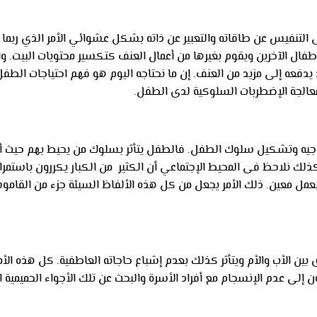
لتنفيس عن طاقاته والتعبير عن ذاته بشكل عشوائي الأمر الذي ربما يقود
ل الآخرين ويقوم بغيرها من أعمال العنف كتكسير محتويات البيت. والغريب
ه إلى مزيد من العنف. إن ما نحتاجه اليوم هو فهم احتياجات الطفل و
الجة الإضطربات السلوكية لدى الطفل.
فى توجيه وتشكيل سلوك الطفل. فالطفل يتأثر بسلوك من يحيط بهم حيث 
لك نلاحظ فى المحيط الإجتماعي أن الكثير من الكبار يكررون باستمر
 بعمل معين. ذلك الأمر يجعل من كل هذه الألفاظ السيئة جزء من القامو
 بين الأب والأم ويتأثر كذلك بعدم إشباع حاجاته العاطفية. كل هذه ال
ميلون إلى عدم الإنسجام مع أفراد الأسرة والبحث عن تلك الأجواء الحمي