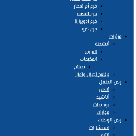
فرع أم لمحار
فرع النعمة
فرع ادويرارة
فرع كرو
مرئيات
أنشطة
الفروع
المخيمات
نصائح
برنامج أجيال وآمال
ركن الطفل
ألعاب
أناشيد
توجيهات
مهارات
ركن الوكلاء
استشارات
انتبه