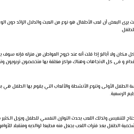
رى البعض أن لعب الأطفال هو نوع من العبث والدلال الزائد دون الوعي
للطفل.
 كل مكان ولا أبالغ إذا قلت أنه عند خروج المواطن من منزله فإنه سوف
ام و فى كل الاتجاهات وهناك مراكز مغلقة بها متخصصون تربويون وت
ة الطفل الأولى وتنوع الأنشطة والألعاب التي يقوم بها الطفل هي بمث
يم الرسمية.
حتاج للتنفيس ولذلك اللعب يحدث التوازن النفسي للطفل ويزيل الكثير م
شخصية الطفل بعد فترات اللعب يجعل منه مطيعا لوالديه ومتقبلا للأوام