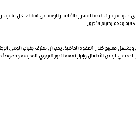
ى حدوده ويتولد لديه الشعور بالأنانية والرغبة فى امتلاك كل ما يري
لية وعدم إحترام الأخرين.
وبشكل ممنهج خلال العقود الماضية، يجب أن نعترف بغياب الوعي الإج
لحقيقي لرياض الأطفال وإبراز أهمية الدور التربوي للمدرسة وخصوصاً فى