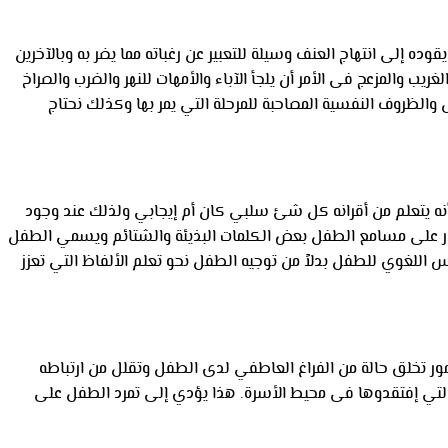
ه إلى انتهاج العنف وسيلة للتعبير عن رغباته مما يضر به وبالآخرين
 والمزعج فى الأمر أن يلجأ الآباء والأمهات للنهر والضرب والصراخ
الظروف النفسية المصاحبة للمرحلة التي يمر بها وكذلك نحتاج
أنه يتعلم من أقرانه كل شئ سلبي كان أم إيجابي ولذلك عند وجود
ار على مسامع الطفل بعض الكلمات البذيئة والشتائم ويسمي الطفل
س اللغوي للطفل بدلاً من توجيه الطفل نحو تعلم الألفاظ التي تعزز
أمور تخلق حالة من الفراغ العاطفي لدى الطفل وتقلل من ارتباطه
مية التي إفتقدوها فى محيط الأسرة. هذا يؤدي إلى تمرد الطفل على