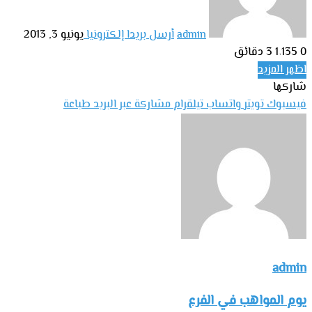
admin
أرسل بريدا إلكترونيا
يونيو 3, 2013
0
1٬135
3 دقائق
اظهر المزيد
شاركها
فيسبوك
تويتر
واتساب
تيلقرام
مشاركة عبر البريد
طباعة
admin
يوم المواهب في الفرع