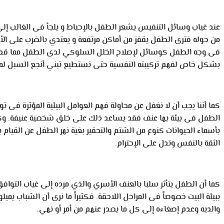
عند غياب وسائل التنفيس يشعر الطفل بالإحباط و يلجأ فى الغالب إلى ا
من حوله فترى الطفل يقفز من أماكن مرتفعة و يعتدي بالضرب على الأطفا
فى وجه الطفل كوسائل لإصلاح الخلل السلوكي لدى الطفل مما قد يدفع
بشكل خاص لفهم تركيبته النفسية حتى نستطيع تبني أنجع السبل لمع
كما أننا يجب أن لا نغفل عن محاولة فهم العوامل البيئية المؤثرة 
الطفل فى بيئة بها عنف فقد يساعد ذلك على خلق شخصية عنيفة. وكذ
بأسماء الحيوانات كنوع من الشتم والتحقير بغية نهر الطفل عن القيام
الثقة بالنفس وتدل على الإحترام.
كما أن الطفل يتأثر سلبا بالعنف الأسري والذي مرده إلى غياب التوافق
ببيئة البيت خصوصاً فى المراحل اللاحقة. فكثيراً ما نرى أن الشباب ي
والديه وعدم إصغاءه إلى كل ما يصدر عنهم من أمر أو نهي.