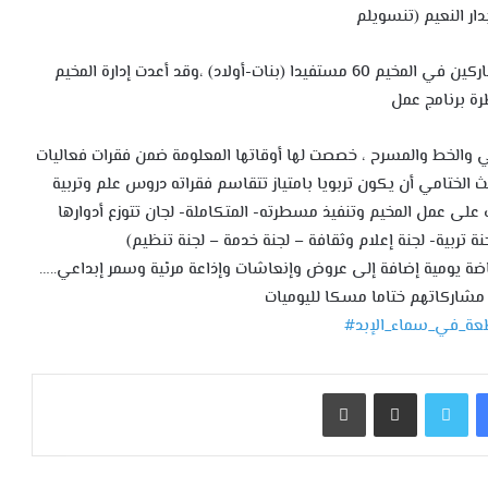
دار النعيم (تنسويلم
المخيم موجه إلى الفئة العمرية (10-12) وقد بلغ عدد المشاركين في المخيم 60 مستفيدا (بنات-أولاد) ،وقد أعدت إدارة المخيم
 برنامج عمل
 والخط والمسرح ، خصصت لها أوقاتها المعلومة ضمن فقرات فعاليات
ثالث الختامي أن يكون تربويا بامتياز تتقاسم فقراته دروس علم وتربية
لى عمل المخيم وتنفيذ مسطرته- المتكاملة- لجان تتوزع أدوارها
 تربية- لجنة إعلام وثقافة – لجنة خدمة – لجنة تنظيم)
رياضة يومية إضافة إلى عروض وإنعاشات وإذاعة مرئية وسمر إبداعي
…..
مشاركاتهم ختاما مسكا لليوميات
ة_في_سماء_الإبد
#
فيسبوك
تويتر
مشاركة عبر البريد
طباعة