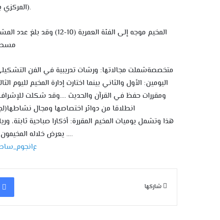
).
المركزي ب
مسطرة
متخصصة
شملت مجالاتها: ورشات تدريبية في الفن التشكيلي
اليومين: ا
لأول والثاني بينما اختارت إدارة المخيم لليوم ال
ومقررات حفظ في القرآن والحديث ….وقد شكلت للإشراف ع
انطلاقا من دوائر اختصاصها ومجال نشاطها(لجنة
هذا وتشمل يوميات المخيم المقررة: أذكارا صباحية ثابتة، و
….
يعرض خلاله المخيمون 
ع
ا
نجوم_ساطع
شاركها