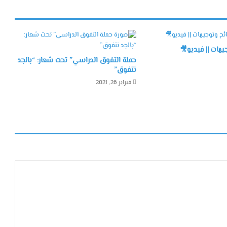
هات || فيديو🎥
حملة التفوق الدراسي” تحت شعار: “بالجد
نتفوق”
فبراير 26, 2021