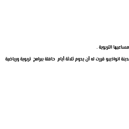
اعيها التربوية .
 الوطن النابض في مدينة انواذيبو قررت له أن يدوم ثلاثة أيام حافلة ببرامج تربوية ورياضية