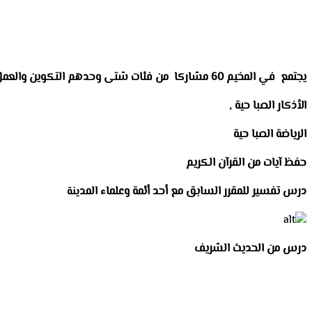
يجتمع في المخيم 60 مشاركا من فئات شتى وحدهم التكوين والعمل التربوي للجمعية بينهم 40 مشاركا من أنوكشوط والعشرين الباقية من أطفال مدينة أنواذيبو علي برنامج مشحون يبدأ من
الأذكار الصبا حية ,
الرياضة الصبا حية
حفظ آيات من القرآن الكريم
درس تفسير للمقرر السابق مع أحد أئمة وعلماء المد
ينة
درس من الحديث الشريف