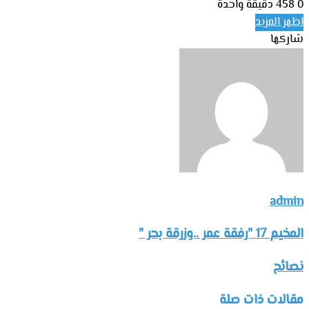
0
458
دقيقة واحدة
اظهر المزيد
شاركها
تويتر
طباعة
تيلقرام
واتساب
مشاركة
فيسبوك
عبر
البريد
admin
المخيم 17 "رفقة عمر ..وزرقة بحر "
نصائح
مقالات ذات صلة