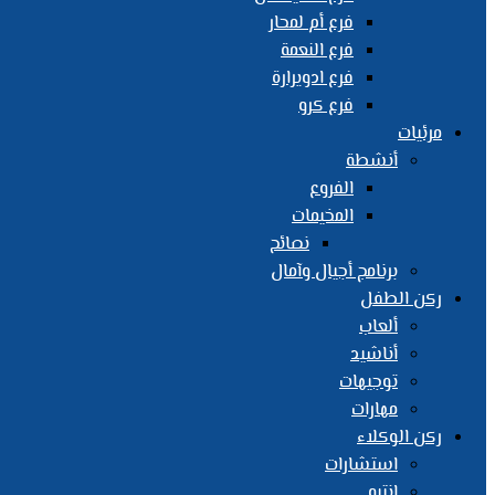
فرع أم لمحار
فرع النعمة
فرع ادويرارة
فرع كرو
مرئيات
أنشطة
الفروع
المخيمات
نصائح
برنامج أجيال وآمال
ركن الطفل
ألعاب
أناشيد
توجيهات
مهارات
ركن الوكلاء
استشارات
انتبه