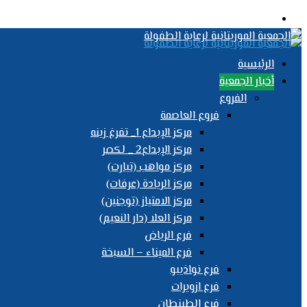
القائمة
الرئيسية
أخبار الجمعية
الفروع
فروع العاصمة
مركز الإبداع 1_ تفرغ زينه
مركز الإبداع2 _ لكصر
مركز مواهب (تيارت)
مركز الريادة (عرفات)
مركز الامتياز (توجنين)
مركز العلا (دار النعيم)
فرع الرياض
فرع الميناء – السبخة
فرع نواذيبو
فرع ازويرات
فرع الطينطان