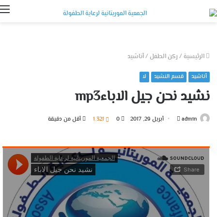
ا
الرئيسية
/
ركن الطفل
/
أناشيد
أناشيد
قسم النشيد
لا
نشيد نحن جيل الاباءmp3
أرسل
admin
أبريل 29, 2017
0
1٬321
أقل من دقيقة
بريدا
إلكترونيا