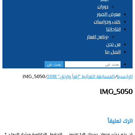
دورات
معرض الصور
كتب ودراسات
انتاجاتنا
برنامج اقمار
من نحن
اتصل بنا
بحث عن
الرئيسية
/
المسابقة القرآنية "إقرأ وارتق" 2018
/
IMG_5050
IMG_5050
اترك تعليقاً