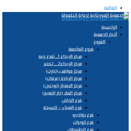
القائمة
الرئيسية
أخبار الجمعية
الفروع
فروع العاصمة
مركز الإبداع 1_ تفرغ زينه
مركز الإبداع2 _ لكصر
مركز مواهب (تيارت)
مركز الريادة (عرفات)
مركز الامتياز (توجنين)
مركز العلا (دار النعيم)
فرع الرياض
فرع الميناء – السبخة
فرع نواذيبو
فرع ازويرات
فرع الطينطان