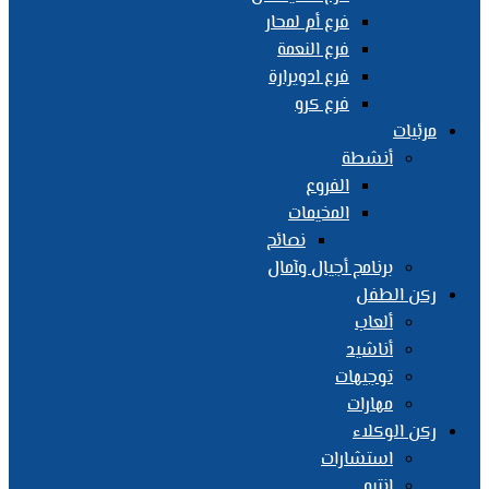
فرع أم لمحار
فرع النعمة
فرع ادويرارة
فرع كرو
مرئيات
أنشطة
الفروع
المخيمات
نصائح
برنامج أجيال وآمال
ركن الطفل
ألعاب
أناشيد
توجيهات
مهارات
ركن الوكلاء
استشارات
انتبه