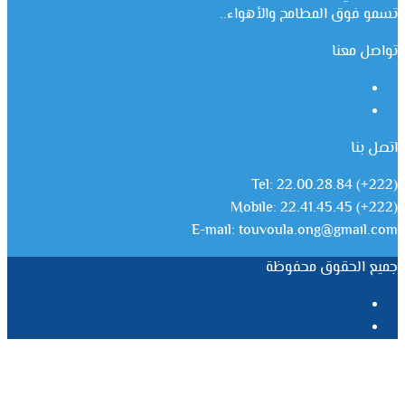
تسمو فوق المطامح والأهواء..
تواصل معنا
فيسبوك
يوتيوب
اتصل بنا
Tel: 22.00.28.84 (+222)
Mobile: 22.41.45.45 (+222)
E-mail: touvoula.ong@gmail.com
جميع الحقوق محفوظة
فيسبوك
يوتيوب
زر
تويتر
ڤايبر
تيلقرام
واتساب
فيسبوك
الذهاب