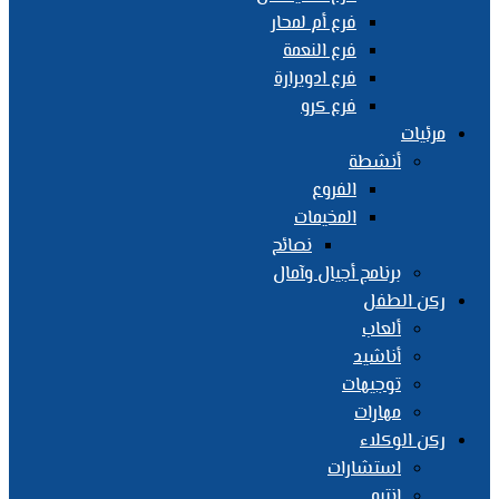
فرع أم لمحار
فرع النعمة
فرع ادويرارة
فرع كرو
مرئيات
أنشطة
الفروع
المخيمات
نصائح
برنامج أجيال وآمال
ركن الطفل
ألعاب
أناشيد
توجيهات
مهارات
ركن الوكلاء
استشارات
انتبه