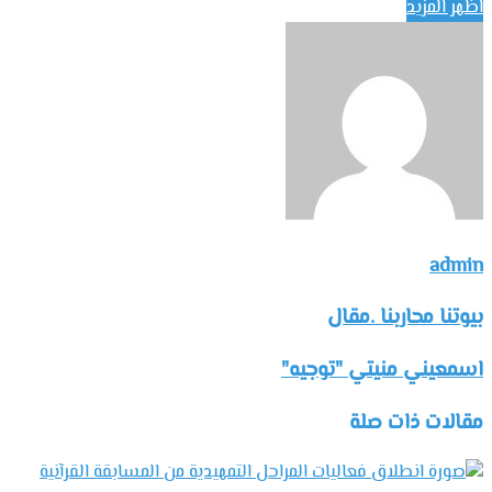
اظهر المزيد
admin
بيوتنا محاربنا .مقال
اسمعيني منيتي "توجيه"
مقالات ذات صلة