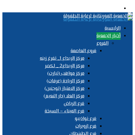
القائمة
الرئيسية
أخبار الجمعية
الفروع
فروع العاصمة
مركز الإبداع 1_ تفرغ زينه
مركز الإبداع2 _ لكصر
مركز مواهب (تيارت)
مركز الريادة (عرفات)
مركز الامتياز (توجنين)
مركز العلا (دار النعيم)
فرع الرياض
فرع الميناء – السبخة
فرع نواذيبو
فرع ازويرات
فرع الطينطان