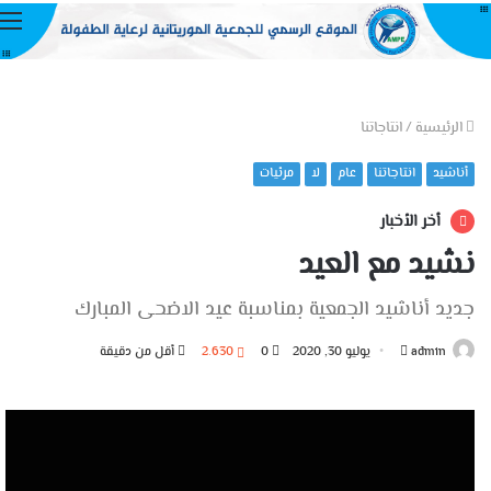
ا
الرئيسية
/
انتاجاتنا
أناشيد
انتاجاتنا
عام
لا
مرئيات
أخر الأخبار
نشيد مع العيد
جديد أناشيد الجمعية بمناسبة عيد الاضحى المبارك
أرسل
admin
يوليو 30, 2020
0
2٬630
أقل من دقيقة
بريدا
إلكترونيا