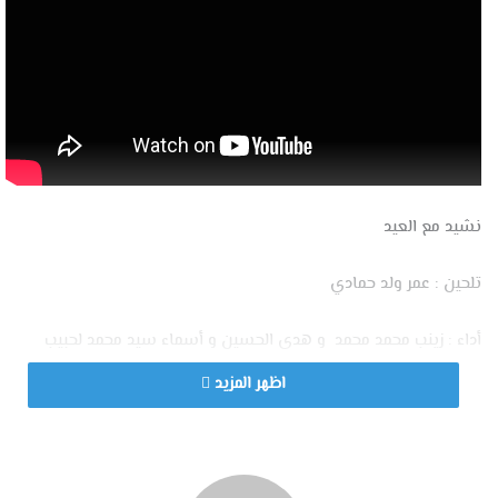
نشيد مع العيد
تلحين : عمر ولد حمادي
أداء : زينب محمد محمد و هدى الحسين و أسماء سيد محمد لحبيب
اظهر المزيد
أناشيد