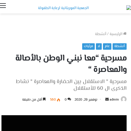
ا
الرئيسية
/
أنشطة
أنشطة
عام
لا
مرئيات
مسرحية “معا نبني الوطن بالأصالة
والمعاصرة “
مسرحية " الاستقلال بين الحضارة والمعاصرة " نشاط
الذكرى ال 60 للأستقلال
أرسل
admin
نوفمبر 29, 2020
0
560
أقل من دقيقة
بريدا
إلكترونيا