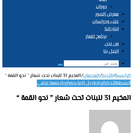
دورات
معرض الصور
كتب ودراسات
انتاجاتنا
برنامج اقمار
من نحن
اتصل بنا
بحث
عن
الرئيسية
/
الأخبار
/
المخيمات
/
المخيم 31 للبنات تحت شعار ” نحو القمة “
أنشطة
الأخبار
الريادة
جيل البناء
دورات
رياحين
معا نرتقي
المخيم 31 للبنات تحت شعار ” نحو القمة “
أرسل
بريدا
إلكترونيا