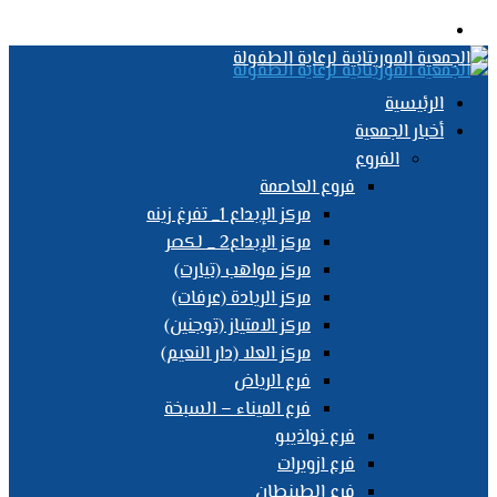
القائمة
الرئيسية
أخبار الجمعية
الفروع
فروع العاصمة
مركز الإبداع 1_ تفرغ زينه
مركز الإبداع2 _ لكصر
مركز مواهب (تيارت)
مركز الريادة (عرفات)
مركز الامتياز (توجنين)
مركز العلا (دار النعيم)
فرع الرياض
فرع الميناء – السبخة
فرع نواذيبو
فرع ازويرات
فرع الطينطان