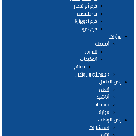
فرع أم لمحار
فرع النعمة
فرع ادويرارة
فرع كرو
مرئيات
أنشطة
الفروع
المخيمات
نصائح
برنامج أجيال وآمال
ركن الطفل
ألعاب
أناشيد
توجيهات
مهارات
ركن الوكلاء
استشارات
انتبه