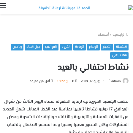
ا
الرئيسية
/
أنشطة
أنشطة
الأخبار
الإبداع
الريادة
الفروع
المواهب
جيل البناء
رياحين
معا نرتقي
نشاط احتفالي بالعيد
أرسل
admin
يوليو 17, 2018
0
1٬722
أقل من دقيقة
بريدا
إلكترونيا
نظمت الجمعية الموريتانية لرعاية الطفولة مساء اليوم الثالث من شوال
الموافق 17 يوليو نشاطا ترفيها بمناسة عيد الفطر المبارك شمل العديد
من الفقرات المسلية والترفيهية والأناشيد والإلقاءات الشعرية وبعض
المشاركات وكان الحضور معتبرا ومميزا وقد استمتع الاطفال بالالعاب
الترفيهة والاناشيد الحماسية كثيرا .